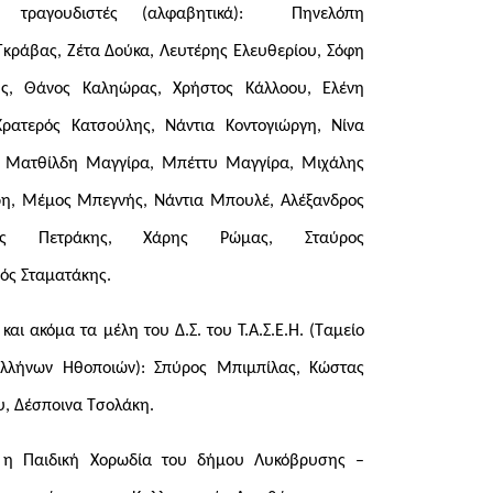
ι τραγουδιστές (αλφαβητικά): Πηνελόπη
κράβας, Ζέτα Δούκα, Λευτέρης Ελευθερίου, Σόφη
λης, Θάνος Καληώρας, Χρήστος Κάλλοου, Ελένη
ρατερός Κατσούλης, Νάντια Κοντογιώργη, Νίνα
, Ματθίλδη Μαγγίρα, Μπέττυ Μαγγίρα, Μιχάλης
η, Μέμος Μπεγνής, Νάντια Μπουλέ, Αλέξανδρος
της Πετράκης, Χάρης Ρώμας, Σταύρος
ός Σταματάκης.
και ακόμα τα μέλη του Δ.Σ. του Τ.Α.Σ.Ε.Η. (Ταμείο
Ελλήνων Ηθοποιών): Σπύρος Μπιμπίλας, Κώστας
υ, Δέσποινα Τσολάκη.
 η Παιδική Χορωδία του δήμου Λυκόβρυσης –