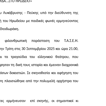
ΥΔΑ...ΣΤΟ ΗΡΩΔΕΙΟ»
υ Λυκόβρυσης - Πεύκης υπό την διεύθυνση της
ή του Ηρωδείου με παιδικές φωνές ερμηνεύοντας
η Θεοδωράκη.
 φιλανθρωπική παράσταση του Τ.Α.Σ.Ε.Η.
ν Τρίτη στις 30 Σεπτεμβρίου 2025 και ώρα 21.00,
ι τα τραγούδια του ελληνικού θεάτρου, που
ησαν τη δική τους ιστορία και έμειναν διαχρονικά
όσων δεκαετιών. Σε σκηνοθεσία και αφήγηση του
η πλαισιώθηκε από την πολυμελή ορχήστρα του
τες ερμήνευσαν επί σκηνής, οι σημαντικοί κι