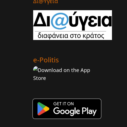
Δι@υγεια
e-Politis