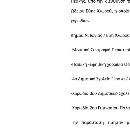
Πεύκης, υπό την διεύθυνση τ
Ωδείου Εύης Χλωρού, η οποία 
χορωδιών:
Δήμου Ν. Ιωνίας / Εύη Χλωρο
-Μουσική Συντροφιά Περιστε
-Παιδική -Εφηβική χορωδία Ω
-4ο Δημοτικό Σχολείο Γέρακα 
-Χορωδία 3ου Δημοτικού Σχολ
-Χορωδία 2ου Γυμνασίου Παλα
Την παράσταση τίμησαν μ