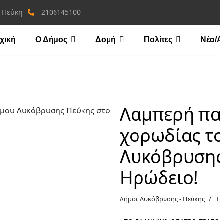
, Πεύκη
2106145100
χική
Ο Δήμος
Δομή
Πολίτες
Νέα/
Λαμπερή πα
χορωδίας τ
Λυκόβρυσης
Ηρώδειο!
Δήμος Λυκόβρυσης - Πεύκης