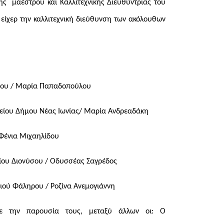
ης μαέστρου και Καλλιτεχνικής Διευθύντριας του
είχερ την καλλιτεχνική διεύθυνση των ακόλουθων
ύ
ρίου / Μαρία Παπαδοπούλου
δείου Δήμου Νέας Ιωνίας/ Μαρία Ανδρεαδάκη
/ Φένια Μιχαηλίδου
είου Διονύσου / Οδυσσέας Σαγρέδος
ιού Φάληρου / Ροζίνα Ανεμογιάννη
ε την παρουσία τους, μεταξύ άλλων οι: Ο