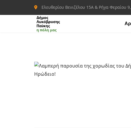
Ελευθερίου Βενιζέλου 15Α & Ρήγα Φεραίου 9
Αρ