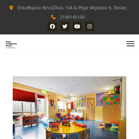
Ελευθερίου Βενιζέλου 15Α & Ρήγα Φεραίου 9, Πεύκη
2106145100