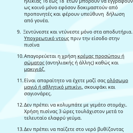
ηλικίας 16 έως 18
ετών μπορούν να εγγραφούν
ως κοινό μόνο εφόσον δοκιμαστούν από
προπονητές και φέρουν υπεύθυνη
δήλωση
από γονέα.
9.
Ξεντύνεστε και ντύνεστε μόνο στα αποδυτήρια.
Υποχρεωτικό ντους
πριν την είσοδο στην
πισίνα
10.
Απαγορεύεται η χρήση
κρέμας προσώπου ή
σώματος
(αντηλιακής ή άλλης) καθώς και
μακιγιάζ.
11.
Είναι απαραίτητο να έχετε μαζί σας
ολόσωμο
μαγιό ή αθλητικό μπικίνι,
σκουφάκι και
σαγιονάρες.
12.
Δεν πρέπει να κολυμπάτε με γεμάτο στομάχι.
Χρήση πισίνας 3 ώρες τουλάχιστον μετά το
τελευταίο ελαφρύ γεύμα.
13.
Δεν πρέπει να παίζετε στο νερό βυθίζοντας