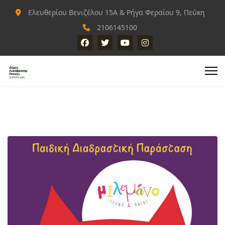
Ελευθερίου Βενιζέλου 15Α & Ρήγα Φεραίου 9, Πεύκη
2106145100