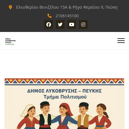
Ελευθερίου Βενιζέλου 15Α & Ρήγα Φεραίου 9, Πεύκη
2106145100