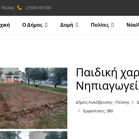
, Πεύκη
2106145100
χική
Ο Δήμος
Δομή
Πολίτες
Νέα/
Παιδική χαρ
Νηπιαγωγεί
Δήμος Λυκόβρυσης - Πεύκης
Δ
Εμφανίσεις: 380