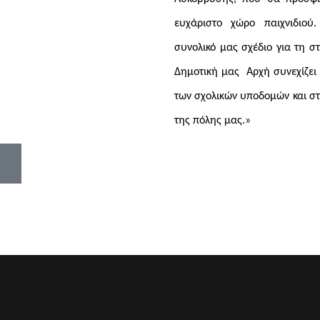
ευχάριστο χώρο παιχνιδιού
συνολικό μας σχέδιο για τη σ
Δημοτική μας
Αρχή συνεχίζει
των σχολικών υποδομών και στ
της πόλης μας.»
ΑΣΗΣ ΓΙΑ ΤΗΝ ΕΝΕΡΓΕΙΑΚΉ ΑΝΑΒΆΘΜΙΣΗ ΤΟΥ ΠΑΛΑΙΟΎ
ΘΡΟ: Ο ΔΉΜΟΣ ΛΥΚΌΒΡΥΣΗΣ-ΠΕΎΚΗΣ ΔΊΠΛΑ ΣΤΟΥΣ ΑΝ