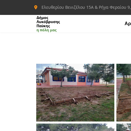
Ελευθερίου Βενιζέλου 15Α & Ρήγα Φεραίου 9
Αρ