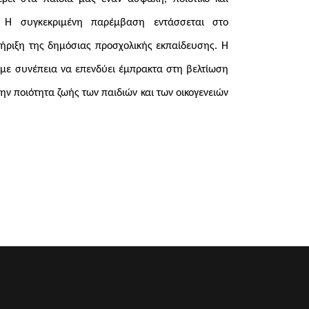
. Η συγκεκριμένη παρέμβαση εντάσσεται στο
τήριξη της δημόσιας προσχολικής εκπαίδευσης. Η
 με συνέπεια να επενδύει έμπρακτα στη βελτίωση
ην ποιότητα ζωής των παιδιών και των οικογενειών
 ΚΤΗΡΊΟΥ ΤΟΥ ΔΗΜΑΡΧΕΊΟΥ ΠΕΎΚΗΣ, ΣΤΟ ΠΡΌΓΡΑΜΜΑ 
ΘΡΏΠΟΥΣ ΤΗΣ ΤΡΊΤΗΣ ΗΛΙΚΊΑΣ ΜΕ ΤΗΝ ΈΝΤΑΞΗ ΤΟΥ Σ